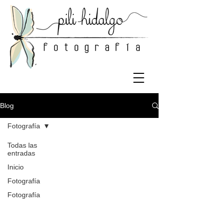
Blog
Fotografía
Todas las
entradas
Próximamente nuevas
Inicio
entradas
Fotografía
Fotografía
Explora otras categorías en este
blog o vuelve más tarde.