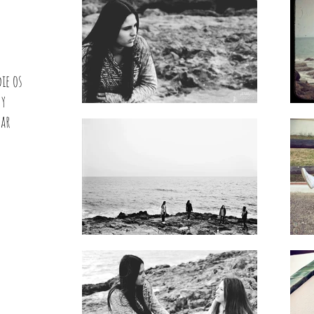
ie os
 y
tar